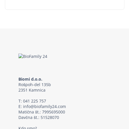
Biomi d.o.o.
Rošpoh-del 135b
2351 Kamnica
T:
041 225 757
E:
info@biofamily24.com
Matična št.: 7995695000
Davčna št.: 51528070
Kdo smo?