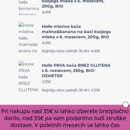
kozjega mleka s 6. mesecem,
200g, BIO
4,45
€
Holle mlečna kaša
malina&banana na bazi kozjega
mleka s 6. mesecem, 200g, BIO
4,45
€
Najnižja cena zadnjih 30 dni:
4,45
€
Holle PRVA kaša BREZ GLUTENA
s 6. mesecem, 250g, BIO-
DEMETER
3,55
€
Najnižja cena zadnjih 30 dni:
3,55
€
Pri nakupu nad 35€ si lahko izberete brezplačno
darilo, nad 55€ pa vam podarimo tudi stroške
© Copyright 2020, Biomi d.o.o. | Izdelava spletne trgovine -
dostave. V poletnih mesecih se lahko čas
PIKSL, spletne rešitve