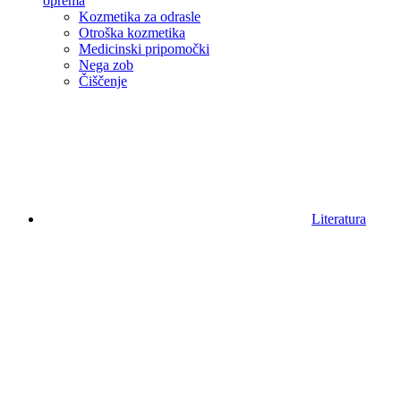
oprema
Kozmetika za odrasle
Otroška kozmetika
Medicinski pripomočki
Nega zob
Čiščenje
Literatura