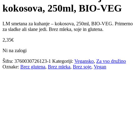
kokosova, 250ml, BIO-VEG
LM smetana za kuhanje – kokosova, 250ml, BIO-VEG. Primerno
za sladke ali slane jedi. Brez mleka, soje in glutena.
2,35
€
Ni na zalogi
Šifra:
3760030726123-1
Kategoriji:
Vegansko
,
Za vso družino
Oznake:
Brez glutena
,
Brez mleka
,
Brez soje
,
Vegan