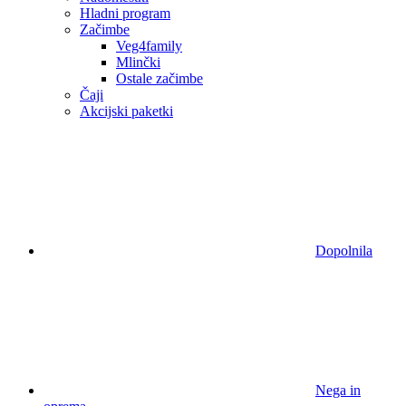
Hladni program
Začimbe
Veg4family
Mlinčki
Ostale začimbe
Čaji
Akcijski paketki
Dopolnila
Nega in