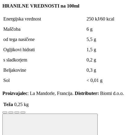
HRANILNE VREDNOSTI na 100ml
Energijska vrednost
250 kJ/60 kcal
Maščoba
6 g
od tega nasičene
5,5 g
Ogljikovi hidrati
1,5 g
s sladkorjem
0,2 g
Beljakovine
0,3 g
Sol
<
0,01 g
Proizvajalec
: La Mandorle, Francija.
Distributer:
Biomi d.o.o.
Teža
0,25 kg