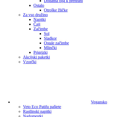
Dodatna olja k prehrani
Ostalo
Otroške žličke
Za vso družino
Napitki
Čaji
Začimbe
Sol
Sladkor
Ostale začimbe
Mlinčki
Prigrizki
Akcijski paketki
Vzorčki
Vegansko
Veto Eco Patifu paštete
Rastlinski napitki
Nadomestki