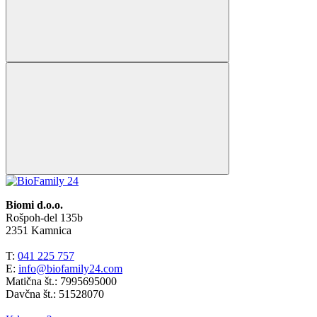
Biomi d.o.o.
Rošpoh-del 135b
2351 Kamnica
T:
041 225 757
E:
info@biofamily24.com
Matična št.: 7995695000
Davčna št.: 51528070