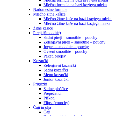
Mlečna formula na bazi kravjega mleka
Mlečna formula na bazi kozjega mleka
Nadomestne formule
Mlečno žitne kašice
Mlečno žitne kaše na bazi kravjega mleka
Mlečno žitne kaše na bazi kozjega mleka
Žitne kašice
Pireji (Smoothie)
Sadni pireji – smoothie – pouchy
Zelenjavni pireji – smoothie – pouchy
Jogurt – smoothie – pouchy
Ovseni smoothie – pouchy
Paketi pirejev
Kozarčki
Zelenjavni kozarčki
Sadni kozarčki
Menu kozarčki
Junior kozarčki
Prigrizki
Sadne ploščice
Prepečenci
Piškoti
Flipsi (crunchy)
Čaji in olja
Čaji