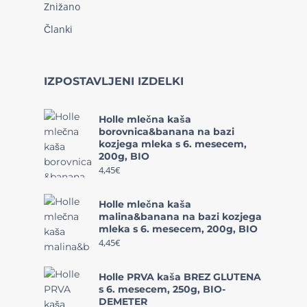
Znižano
Članki
IZPOSTAVLJENI IZDELKI
Holle mlečna kaša
borovnica&banana na bazi
kozjega mleka s 6. mesecem,
200g, BIO
4,45
€
Holle mlečna kaša
malina&banana na bazi kozjega
mleka s 6. mesecem, 200g, BIO
4,45
€
Holle PRVA kaša BREZ GLUTENA
s 6. mesecem, 250g, BIO-
DEMETER