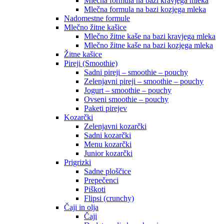
Mlečna formula na bazi kravjega mleka
Mlečna formula na bazi kozjega mleka
Nadomestne formule
Mlečno žitne kašice
Mlečno žitne kaše na bazi kravjega mleka
Mlečno žitne kaše na bazi kozjega mleka
Žitne kašice
Pireji (Smoothie)
Sadni pireji – smoothie – pouchy
Zelenjavni pireji – smoothie – pouchy
Jogurt – smoothie – pouchy
Ovseni smoothie – pouchy
Paketi pirejev
Kozarčki
Zelenjavni kozarčki
Sadni kozarčki
Menu kozarčki
Junior kozarčki
Prigrizki
Sadne ploščice
Prepečenci
Piškoti
Flipsi (crunchy)
Čaji in olja
Čaji