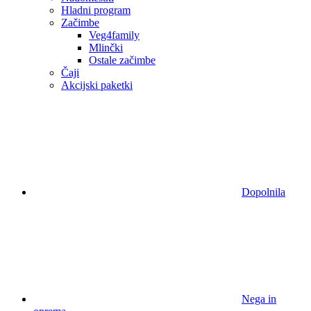
Hladni program
Začimbe
Veg4family
Mlinčki
Ostale začimbe
Čaji
Akcijski paketki
Dopolnila
Nega in