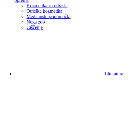
oprema
Kozmetika za odrasle
Otroška kozmetika
Medicinski pripomočki
Nega zob
Čiščenje
Literatura