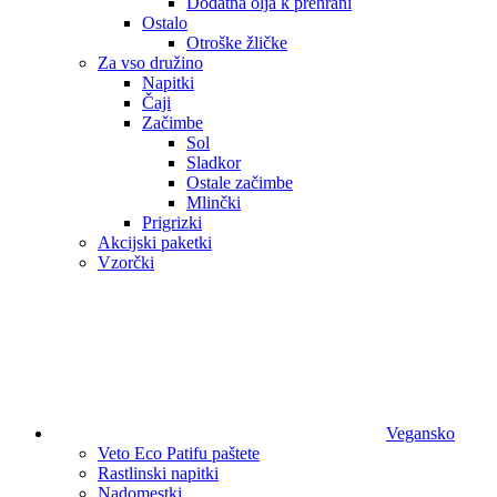
Dodatna olja k prehrani
Ostalo
Otroške žličke
Za vso družino
Napitki
Čaji
Začimbe
Sol
Sladkor
Ostale začimbe
Mlinčki
Prigrizki
Akcijski paketki
Vzorčki
Vegansko
Veto Eco Patifu paštete
Rastlinski napitki
Nadomestki