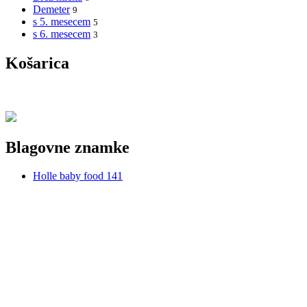
Demeter
9
s 5. mesecem
5
s 6. mesecem
3
Košarica
Blagovne znamke
Holle baby food
141