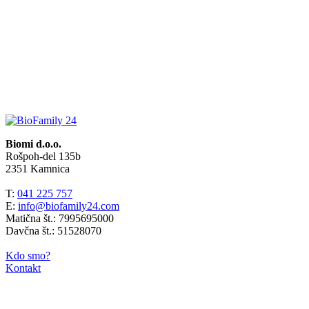
Biomi d.o.o.
Rošpoh-del 135b
2351 Kamnica
T:
041 225 757
E:
info@biofamily24.com
Matična št.: 7995695000
Davčna št.: 51528070
Kdo smo?
Kontakt