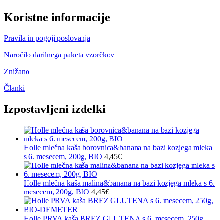
Koristne informacije
Pravila in pogoji poslovanja
Naročilo darilnega paketa vzorčkov
Znižano
Članki
Izpostavljeni izdelki
Holle mlečna kaša borovnica&banana na bazi kozjega mleka
s 6. mesecem, 200g, BIO
4,45
€
Holle mlečna kaša malina&banana na bazi kozjega mleka s 6.
mesecem, 200g, BIO
4,45
€
Holle PRVA kaša BREZ GLUTENA s 6. mesecem, 250g,