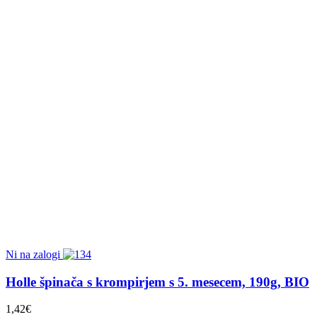
Ni na zalogi
Holle špinača s krompirjem s 5. mesecem, 190g, BIO
1,42
€