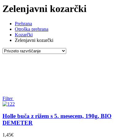
Zelenjavni kozarčki
Prehrana
Otroška prehrana
Kozarčki
Zelenjavni kozarčki
Filter
Holle buča z rižem s 5. mesecem, 190g, BIO
DEMETER
1,45
€