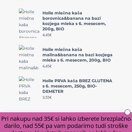
Holle mlečna kaša
borovnica&banana na bazi
kozjega mleka s 6. mesecem,
200g, BIO
4,45
€
Holle mlečna kaša
malina&banana na bazi kozjega
mleka s 6. mesecem, 200g, BIO
4,45
€
Holle PRVA kaša BREZ GLUTENA
s 6. mesecem, 250g, BIO-
DEMETER
3,55
€
Pri nakupu nad 35€ si lahko izberete brezplačno
darilo, nad 55€ pa vam podarimo tudi stroške
© Copyright 2020, Biomi d.o.o. | Izdelava spletne trgovine -