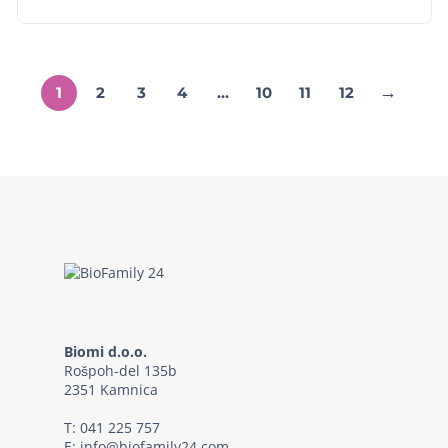
→
1
2
3
4
…
10
11
12
Biomi d.o.o.
Rošpoh-del 135b
2351 Kamnica
T:
041 225 757
E:
info@biofamily24.com