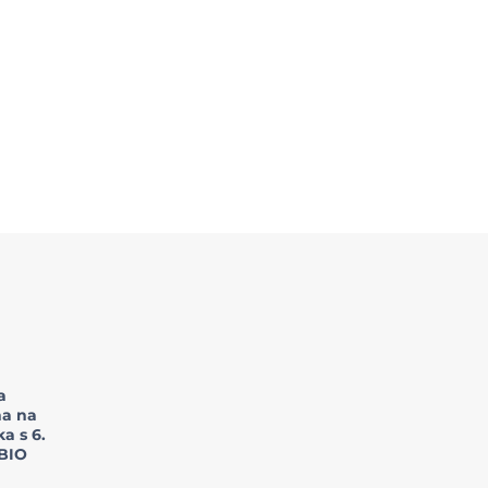
a
a na
a s 6.
BIO