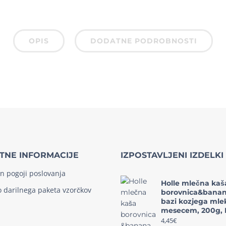
OPIS
DODATNE PODROBNOSTI
TNE INFORMACIJE
IZPOSTAVLJENI IZDELKI
in pogoji poslovanja
Holle mlečna kaš
o darilnega paketa vzorčkov
borovnica&banan
bazi kozjega mlek
mesecem, 200g, 
4,45
€