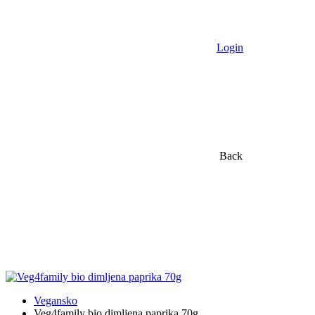
Login
Back
Vegansko
Veg4family bio dimljena paprika 70g