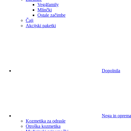
Veg4family
Mlinčki
Ostale začimbe
Čaji
Akcijski paketki
Dopolnila
Nega in oprem
Kozmetika za odrasle
Otroška kozmetika