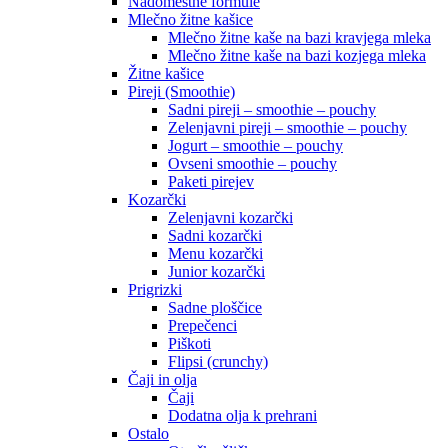
Nadomestne formule
Mlečno žitne kašice
Mlečno žitne kaše na bazi kravjega mleka
Mlečno žitne kaše na bazi kozjega mleka
Žitne kašice
Pireji (Smoothie)
Sadni pireji – smoothie – pouchy
Zelenjavni pireji – smoothie – pouchy
Jogurt – smoothie – pouchy
Ovseni smoothie – pouchy
Paketi pirejev
Kozarčki
Zelenjavni kozarčki
Sadni kozarčki
Menu kozarčki
Junior kozarčki
Prigrizki
Sadne ploščice
Prepečenci
Piškoti
Flipsi (crunchy)
Čaji in olja
Čaji
Dodatna olja k prehrani
Ostalo