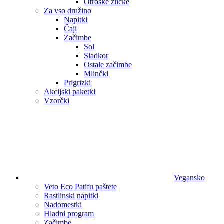
Otroške žličke
Za vso družino
Napitki
Čaji
Začimbe
Sol
Sladkor
Ostale začimbe
Mlinčki
Prigrizki
Akcijski paketki
Vzorčki
Vegansko
Veto Eco Patifu paštete
Rastlinski napitki
Nadomestki
Hladni program
Začimbe