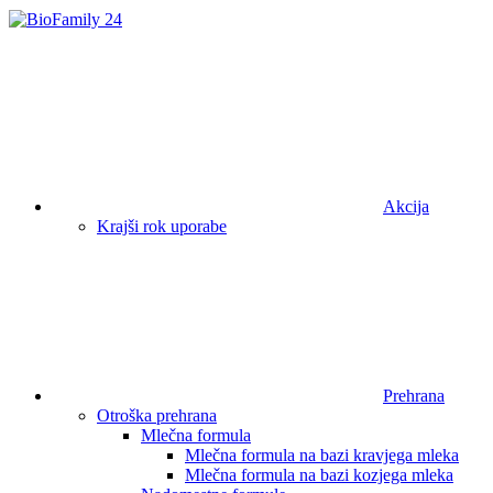
Akcija
Krajši rok uporabe
Prehrana
Otroška prehrana
Mlečna formula
Mlečna formula na bazi kravjega mleka
Mlečna formula na bazi kozjega mleka