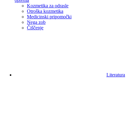
oprema
Kozmetika za odrasle
Otroška kozmetika
Medicinski pripomočki
Nega zob
Čiščenje
Literatura