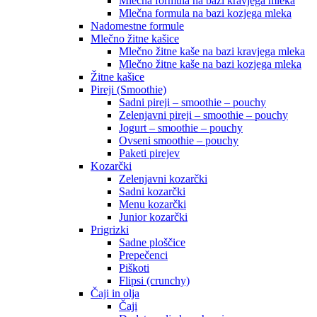
Mlečna formula na bazi kravjega mleka
Mlečna formula na bazi kozjega mleka
Nadomestne formule
Mlečno žitne kašice
Mlečno žitne kaše na bazi kravjega mleka
Mlečno žitne kaše na bazi kozjega mleka
Žitne kašice
Pireji (Smoothie)
Sadni pireji – smoothie – pouchy
Zelenjavni pireji – smoothie – pouchy
Jogurt – smoothie – pouchy
Ovseni smoothie – pouchy
Paketi pirejev
Kozarčki
Zelenjavni kozarčki
Sadni kozarčki
Menu kozarčki
Junior kozarčki
Prigrizki
Sadne ploščice
Prepečenci
Piškoti
Flipsi (crunchy)
Čaji in olja
Čaji