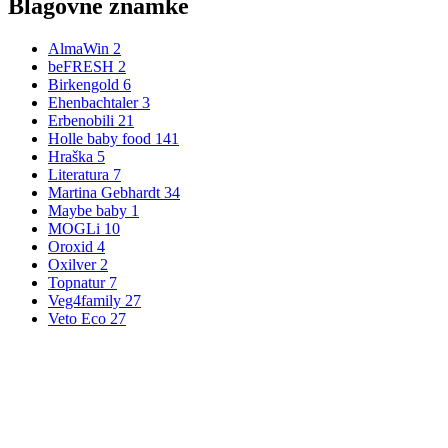
Blagovne znamke
AlmaWin
2
beFRESH
2
Birkengold
6
Ehenbachtaler
3
Erbenobili
21
Holle baby food
141
Hraška
5
Literatura
7
Martina Gebhardt
34
Maybe baby
1
MOGLi
10
Oroxid
4
Oxilver
2
Topnatur
7
Veg4family
27
Veto Eco
27