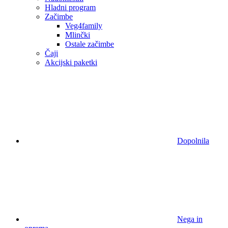
Hladni program
Začimbe
Veg4family
Mlinčki
Ostale začimbe
Čaji
Akcijski paketki
Dopolnila
Nega in