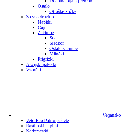
Dodatna olja k prehrani
Ostalo
Otroške žličke
Za vso družino
Napitki
Čaji
Začimbe
Sol
Sladkor
Ostale začimbe
Mlinčki
Prigrizki
Akcijski paketki
Vzorčki
Vegansko
Veto Eco Patifu paštete
Rastlinski napitki
Nadomestki