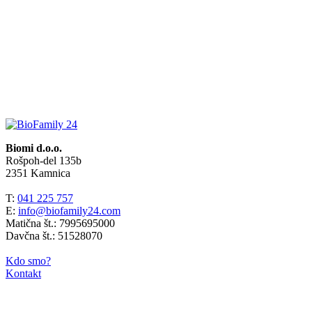
Biomi d.o.o.
Rošpoh-del 135b
2351 Kamnica
T:
041 225 757
E:
info@biofamily24.com
Matična št.: 7995695000
Davčna št.: 51528070
Kdo smo?
Kontakt